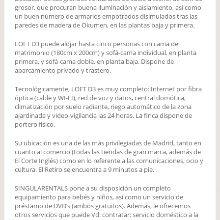
grosor, que procuran buena iluminación y aislamiento, así como
un buen número de armarios empotrados disimulados tras las
paredes de madera de Okumen, en las plantas baja y primera.
LOFT D3 puede alojar hasta cinco personas con cama de
matrimonio (180cm x 200cm) y sofá-cama individual, en planta
primera, y sofá-cama doble, en planta baja. Dispone de
aparcamiento privado y trastero.
Tecnológicamente, LOFT D3 es muy completo: Internet por fibra
óptica (cable y WI-FI), red de voz y datos, central domótica,
climatización por suelo radiante, riego automático de la zona
ajardinada y video-vigilancia las 24 horas. La finca dispone de
portero físico.
Su ubicación es una de las más privilegiadas de Madrid, tanto en
cuanto al comercio (todas las tiendas de gran marca, además de
El Corte Inglés) como en lo referente a las comunicaciones, ocio y
cultura. El Retiro se encuentra a 9 minutos a pie.
SINGULARENTALS pone a su disposición un completo
equipamiento para bebés y niños, así como un servicio de
préstamo de DVD’s (ambos gratuitos). Además, le ofrecemos
otros servicios que puede Vd. contratar: servicio doméstico a la