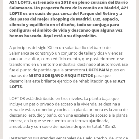
A21 LOFTS, estrenado en 2013 en pleno corazón del Barrio
Salamanca. Un proyecto fuera de lo común en Madrid, A21
LOFTS es un oasis de paz cerca del Parque del Retiro y a
dos pasos del mejor shopping de Madrid. Luz, espacio,
silencio y equilibrio en el diseño, todo se conjuga para
configurar el ámbito de vida y descanso que alguna vez
hemos buscado. Aquí está a su disposición.
A principios del siglo XX en un solar baldío del barrio de
Salamanca se construyó un conjunto de taller y dos viviendas
para un escultor, como edificio exento, que posteriormente se
transformó en un entorno industrial destinado al automóvil. Ese
fue el punto de partida que la promotora
LOFTSPAIN
puso en
manos de
NIETO SOBEJANO ARQUITECTOS
para que
desarrollara este brillante ejercicio de rehabilitación que es
A21
LOFTS
.
LOFT D3 está distribuido en tres niveles. La planta baja, que
incluye un patio privado de acceso a la vivienda, se destina a
zona de estar, comedor y cocina. La planta primera es la zona de
descanso, estudio y baño, con una escalera de acceso a la planta
tercera, en la que se encuentra una terraza ajardinada,
amueblada y con suelo de madera de ipe. En total, 135m2.
Destacamos sus grandes ventanales de suelo a techo, de 3cm de