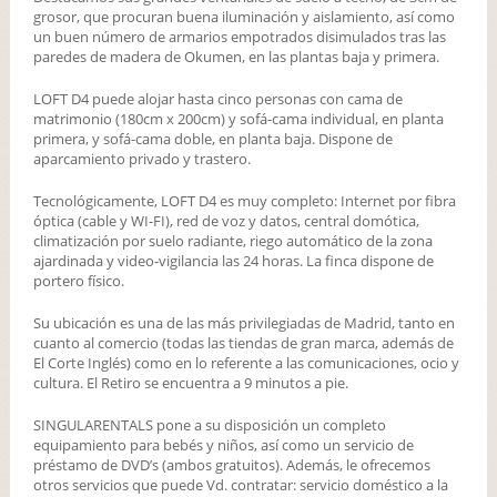
grosor, que procuran buena iluminación y aislamiento, así como
un buen número de armarios empotrados disimulados tras las
paredes de madera de Okumen, en las plantas baja y primera.
LOFT D4 puede alojar hasta cinco personas con cama de
matrimonio (180cm x 200cm) y sofá-cama individual, en planta
primera, y sofá-cama doble, en planta baja. Dispone de
aparcamiento privado y trastero.
Tecnológicamente, LOFT D4 es muy completo: Internet por fibra
óptica (cable y WI-FI), red de voz y datos, central domótica,
climatización por suelo radiante, riego automático de la zona
ajardinada y video-vigilancia las 24 horas. La finca dispone de
portero físico.
Su ubicación es una de las más privilegiadas de Madrid, tanto en
cuanto al comercio (todas las tiendas de gran marca, además de
El Corte Inglés) como en lo referente a las comunicaciones, ocio y
cultura. El Retiro se encuentra a 9 minutos a pie.
SINGULARENTALS pone a su disposición un completo
equipamiento para bebés y niños, así como un servicio de
préstamo de DVD’s (ambos gratuitos). Además, le ofrecemos
otros servicios que puede Vd. contratar: servicio doméstico a la