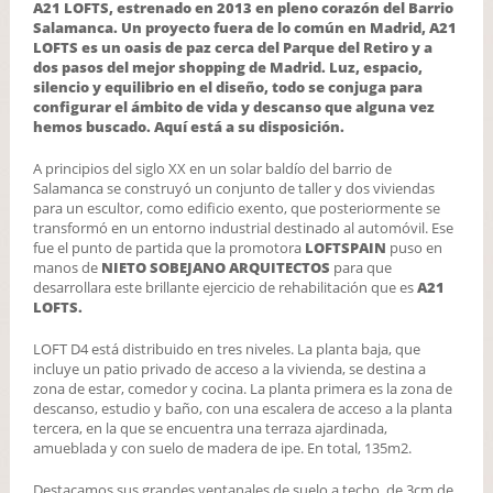
A21 LOFTS, estrenado en 2013 en pleno corazón del Barrio
Salamanca. Un proyecto fuera de lo común en Madrid, A21
LOFTS es un oasis de paz cerca del Parque del Retiro y a
dos pasos del mejor shopping de Madrid. Luz, espacio,
silencio y equilibrio en el diseño, todo se conjuga para
configurar el ámbito de vida y descanso que alguna vez
hemos buscado. Aquí está a su disposición.
A principios del siglo XX en un solar baldío del barrio de
Salamanca se construyó un conjunto de taller y dos viviendas
para un escultor, como edificio exento, que posteriormente se
transformó en un entorno industrial destinado al automóvil. Ese
fue el punto de partida que la promotora
LOFTSPAIN
puso en
manos de
NIETO SOBEJANO ARQUITECTOS
para que
desarrollara este brillante ejercicio de rehabilitación que es
A21
LOFTS.
LOFT D4 está distribuido en tres niveles. La planta baja, que
incluye un patio privado de acceso a la vivienda, se destina a
zona de estar, comedor y cocina. La planta primera es la zona de
descanso, estudio y baño, con una escalera de acceso a la planta
tercera, en la que se encuentra una terraza ajardinada,
amueblada y con suelo de madera de ipe. En total, 135m2.
Destacamos sus grandes ventanales de suelo a techo, de 3cm de