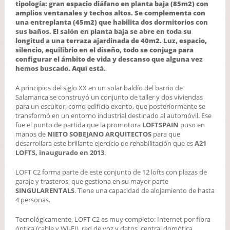
tipología: gran espacio diáfano en planta baja (85m2) con
amplios ventanales y techos altos. Se complementa con
una entreplanta (45m2) que habilita dos dormitorios con
sus baños. El salón en planta baja se abre en toda su
longitud a una terraza ajardinada de 40m2. Luz, espacio,
silencio, equilibrio en el diseño, todo se conjuga para
configurar el ámbito de vida y descanso que alguna vez
hemos buscado. Aquí está.
A principios del siglo XX en un solar baldío del barrio de
Salamanca se construyó un conjunto de taller y dos viviendas
para un escultor, como edificio exento, que posteriormente se
transformó en un entorno industrial destinado al automóvil. Ese
fue el punto de partida que la promotora
LOFTSPAIN
puso en
manos de
NIETO SOBEJANO ARQUITECTOS
para que
desarrollara este brillante ejercicio de rehabilitación que es
A21
LOFTS, inaugurado en 2013
.
LOFT C2 forma parte de este conjunto de 12 lofts con plazas de
garaje y trasteros, que gestiona en su mayor parte
SINGULARENTALS
. Tiene una capacidad de alojamiento de hasta
4 personas.
Tecnológicamente, LOFT C2 es muy completo: Internet por fibra
óptica (cable y WI-FI), red de voz y datos, central domótica,