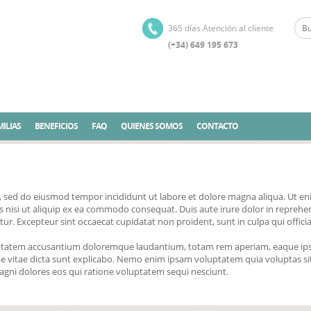
365 días Atención al cliente
(+34) 649 195 673
ILIAS
BENEFICIOS
FAQ
QUIENES SOMOS
CONTACTO
it, sed do eiusmod tempor incididunt ut labore et dolore magna aliqua. Ut e
s nisi ut aliquip ex ea commodo consequat. Duis aute irure dolor in reprehe
iatur. Excepteur sint occaecat cupidatat non proident, sunt in culpa qui offici
oluptatem accusantium doloremque laudantium, totam rem aperiam, eaque ip
atae vitae dicta sunt explicabo. Nemo enim ipsam voluptatem quia voluptas si
agni dolores eos qui ratione voluptatem sequi nesciunt.