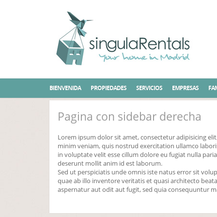
Inicio
Pagina con sidebar derecha
BIENVENIDA
PROPIEDADES
SERVICIOS
EMPRESAS
FAM
Pagina con sidebar derecha
Lorem ipsum dolor sit amet, consectetur adipisicing el
minim veniam, quis nostrud exercitation ullamco labori
in voluptate velit esse cillum dolore eu fugiat nulla par
deserunt mollit anim id est laborum.
Sed ut perspiciatis unde omnis iste natus error sit v
quae ab illo inventore veritatis et quasi architecto be
aspernatur aut odit aut fugit, sed quia consequuntur m