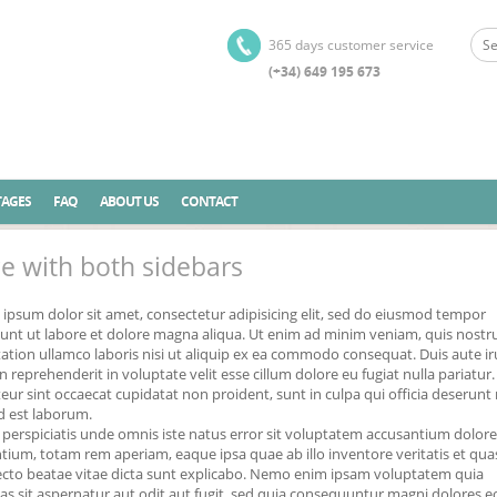
365 days customer service
(+34) 649 195 673
AGES
FAQ
ABOUT US
CONTACT
e with both sidebars
ipsum dolor sit amet, consectetur adipisicing elit, sed do eiusmod tempor
dunt ut labore et dolore magna aliqua. Ut enim ad minim veniam, quis nostr
tation ullamco laboris nisi ut aliquip ex ea commodo consequat. Duis aute ir
in reprehenderit in voluptate velit esse cillum dolore eu fugiat nulla pariatur.
eur sint occaecat cupidatat non proident, sunt in culpa qui officia deserunt 
d est laborum.
 perspiciatis unde omnis iste natus error sit voluptatem accusantium dolo
tium, totam rem aperiam, eaque ipsa quae ab illo inventore veritatis et qua
ecto beatae vitae dicta sunt explicabo. Nemo enim ipsam voluptatem quia
as sit aspernatur aut odit aut fugit, sed quia consequuntur magni dolores e