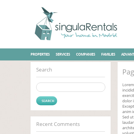
Home
Page with both sidebars
PROPERTIES
SERVICES
COMPANIES
FAMILIES
ADVANT
Search
Pag
Lorem 
Search for:
incidi
exerci
dolor 
Except
anim i
Sed ut
laudan
Recent Comments
archit
volupt